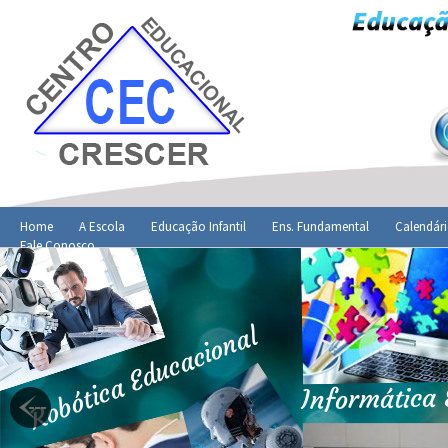
Home
A Escola
Educação Infantil
Ens. Fundamental
Calendári
Fale Conosco