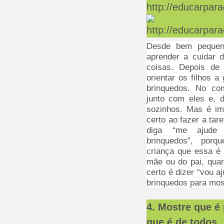
Desde bem pequen
aprender a cuidar
coisas. Depois de
orientar os filhos a
brinquedos. No co
junto com eles e, 
sozinhos. Mas é im
certo ao fazer a tare
diga “me ajude
brinquedos”, porq
criança que essa é
mãe ou do pai, qua
certo é dizer “vou a
brinquedos para mos
4. Mostre que é
que é de todos