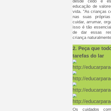
desde cedo é ess
educação de valore
vida. "As crianças 
nas suas próprias
cuidar, arrumar, orga
isso é tão essencia
de dar essas resp
criança naturalmente 
2. Peça que tod
tarefas do lar
Os cuidados co