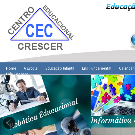
Home
A Escola
Educação Infantil
Ens. Fundamental
Calendári
Fale Conosco