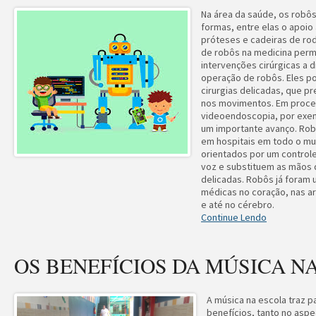
Na área da saúde, os robô
formas, entre elas o apoio
próteses e cadeiras de rod
de robôs na medicina permi
intervenções cirúrgicas a d
operação de robôs. Eles p
cirurgias delicadas, que p
nos movimentos. Em proc
videoendoscopia, por exe
um importante avanço. Rob
em hospitais em todo o mu
orientados por um contro
voz e substituem as mãos 
delicadas. Robôs já foram 
médicas no coração, nas ar
e até no cérebro.
Continue Lendo
OS BENEFÍCIOS DA MÚSICA N
A música na escola traz p
benefícios, tanto no aspec